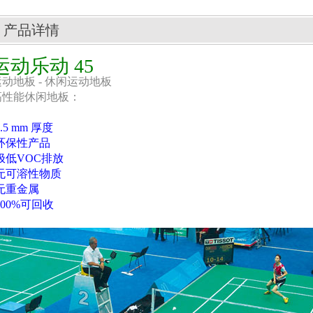
产品详情
运动乐动 45
运动地板 - 休闲运动地板
高性能休闲地板：
4.5 mm 厚度
环保性产品
极低VOC排放
无可溶性物质
无重金属
100%可回收