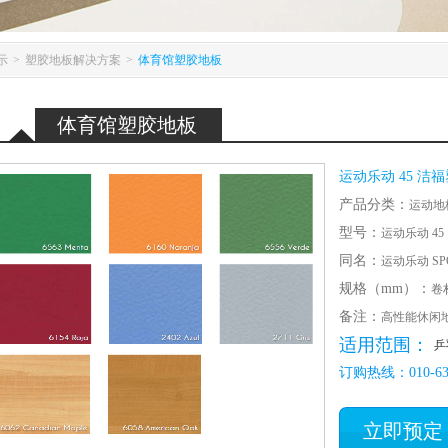
示
>
塑胶地板解决方案
>
体育馆塑胶地板
体育馆塑胶地板
运动乐动 45 洁
产品分类：
运动地
型号：
运动乐动 45
同名：
运动乐动 SPOR
规格（mm）：
卷材
备注：
高性能休闲
适用范围：
乒
订购热线：010-632
立即预定