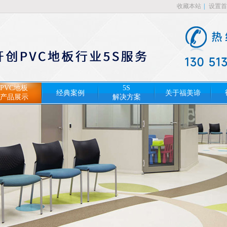
收藏本站
|
设置首
PVC地板
5S
经典案例
关于福美谛
产品展示
解决方案